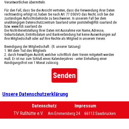
Verantwortlichen übermitteln.
Für den Fall, dass Sie die Ansicht vertreten, dass die Verwendung ihrer Daten
rechtswidrig erfolgt ist, haben Sie nach Art. 77 DSGVO das Recht, sich bei der
zuständigen Aufsichtsbehörde zu beschweren. In unserem Fall bei dem
unabhängigen Datenschutzzentrum Saarland unter poststelle@lfdi saarland.de
bzw. www.lldi.saarland.de
Die Nicht-Bereitstellung Ihrer Daten mit Ausnahme von Name, Adresse,
Geburtsdatum, Eintrittsdatum und Bankverbindung hat keine Auswirkungen auf
Ihre Mitgliedschaft oder auf Ihre Rechte als Mitglied in unserem Verein.
Beendigung der Mitgliedschaft:: (lt. unserer Satzung)
1. Mit dem Tod des Mitglieds
2. durch freiwilligen Austritt, welcher schriftlich dem Verein mitgeteilt werden
muß. Er ist nur zum Schluß eines Kalenderjahres - unter Einhaltung einer
Kündigungsfrist von 1 Monat zulässig.
Unsere Datenschutzerklärung
Menü überspringen
Datenschutz
Impressum
TV Rußhütte e.V.
Am Emmersberg 24
66113 Saarbrücken
Zurück zum Seiteninhalt