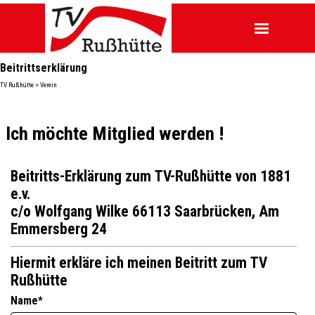
Direkt zum Seiteninhalt
Menü überspringen
Menü übers
Beitrittserklärung
TV Rußhütte > Verein
Ich möchte Mitglied werden !
Beitritts-Erklärung zum TV-Rußhütte von 1881
e.v.
c/o Wolfgang Wilke 66113 Saarbrücken, Am
Emmersberg 24
Hiermit erkläre ich meinen Beitritt zum TV
Rußhütte
Name
*